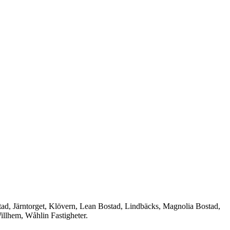
d, Järntorget, Klövern, Lean Bostad, Lindbäcks, Magnolia Bostad,
llhem, Wåhlin Fastigheter.