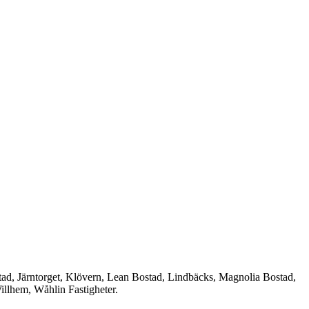
d, Järntorget, Klövern, Lean Bostad, Lindbäcks, Magnolia Bostad,
llhem, Wåhlin Fastigheter.