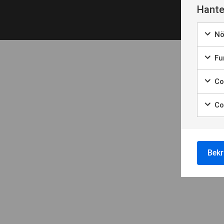
Hante
Nö
Fun
Coo
Co
Bekr