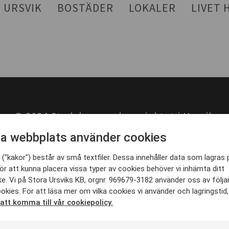
 URSVIK
BOSTÄDER
LOKALER
LIVET 
© 2024 Stadsbyggnadsprojektet i Ursvik
t, FFAB Fastighetsförädlarna, Folksam Fast
a webbplats använder cookies
 Klövern, Lean Bostad, Lindbäcks, Magnolia 
("kakor") består av små textfiler. Dessa innehåller data som lagras 
Ursvik KB, Sundbybergs stad, Trivselhus, Wil
ör att kunna placera vissa typer av cookies behöver vi inhämta ditt
svik KB, Gamla Enköpingsvägen 168, 174 64 S
e. Vi på Stora Ursviks KB, orgnr. 969679-3182 använder oss av följ
Besök: Gamla Enköpingsvägen 166
okies. För att läsa mer om vilka cookies vi använder och lagringstid
 att komma till vår cookiepolicy.
Fler kontaktuppgifter