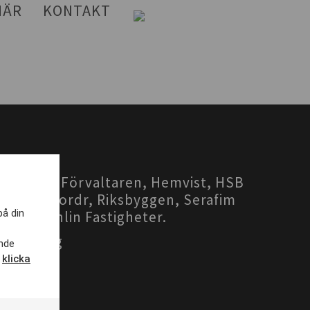
HÄR
KONTAKT
igheter, Förvaltaren, Hemvist, HSB
Bostad, Nordr, Riksbyggen, Serafim
på din
lhem, Wåhlin Fastigheter.
undbyberg
ande
,
klicka