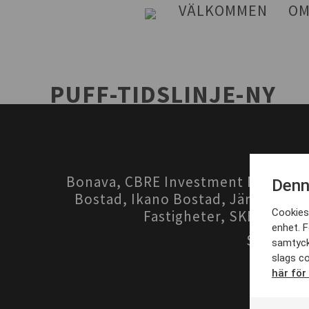
VÄLKOMMEN
OM
PUFF-TIDSLINJE-NY
Bonava, CBRE Investment Managemen
Denn
Bostad, Ikano Bostad, Järntorget,
Cookies 
Fastigheter, SKB, Stora 
enhet. F
Stora Ur
samtyck
slags co
här för