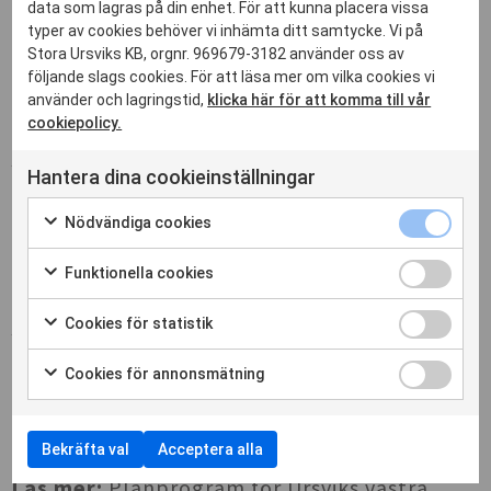
data som lagras på din enhet. För att kunna placera vissa
typer av cookies behöver vi inhämta ditt samtycke. Vi på
Stora Ursviks KB, orgnr. 969679-3182 använder oss av
följande slags cookies. För att läsa mer om vilka cookies vi
HÖGSTADIESKOLA OCH IDROTTSHALL
använder och lagringstid,
klicka här för att komma till vår
Högstadieskolan och idrottshallen föreslås
cookiepolicy.
ligga i den nordvästra delen av den nya
stadsdelen. Båda byggnaderna ingår i den
Hantera dina cookieinställningar
detaljplan som kallas Böjen. Skolans
utformning kommer att styras av
Nödvändiga cookies
elevunderlaget och omgivande skolors
kapacitet. En bedömning utifrån vad som är
Funktionella cookies
känt idag är att det kan bli en skola för
årskurs 6–9 med omkring 600 elever. Både
Cookies för statistik
skolbyggnaden och idrottshallen ska kunna
användas av skolan på vardagar och för olika
föreningsaktiviteter på kvällar och helger. De
Cookies för annonsmätning
två byggnaderna kommer tillsammans
utgöra en viktig mötesplats i Ursvik.
Bekräfta val
Acceptera alla
Läs mer:
Planprogram för Ursviks västra