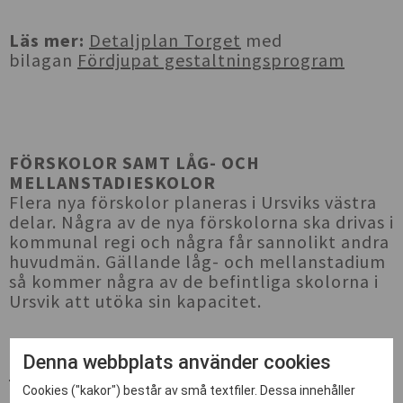
Läs mer:
Detaljplan Torget
med
bilagan
Fördjupat gestaltningsprogram
FÖRSKOLOR SAMT LÅG- OCH
MELLANSTADIESKOLOR
Flera nya förskolor planeras i Ursviks västra
delar. Några av de nya förskolorna ska drivas i
kommunal regi och några får sannolikt andra
huvudmän. Gällande låg- och mellanstadium
så kommer några av de befintliga skolorna i
Ursvik att utöka sin kapacitet.
Läs mer:
Planprogram för Ursviks västra
Denna webbplats använder cookies
delar
Cookies ("kakor") består av små textfiler. Dessa innehåller